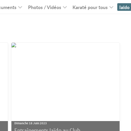
cuments
Photos / Vidéos
Karaté pour tous
Iaïdo
Dimanche 18 Juin 2023
Entraînements Iaïdo au Club