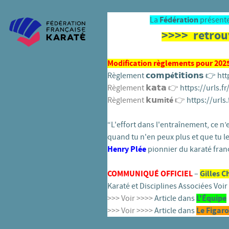
La
Fédération
présente
>>>> retrou
Modification règlements pour 2025 
Règlement
𝗰𝗼𝗺𝗽é𝘁𝗶𝘁𝗶𝗼𝗻𝘀
👉️
htt
Règlement 𝗸𝗮𝘁𝗮 👉️
https://urls.f
Règlement
𝗸𝘂mité
👉️
https://urls.
“L'effort dans l'entraînement, ce n’es
quand tu n'en peux plus et que tu le
Henry Plée
pionnier du karaté franç
COMMUNIQUÉ OFFICIEL
–
Gilles C
Karaté et Disciplines Associées Voir 
>>> Voir >>>>
Article dans
L'
É
quipe
>>> Voir >>>>
Article dans
Le Figaro