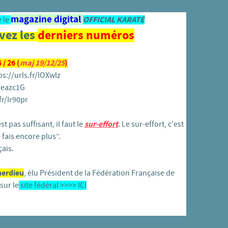
magazine digital
 le
OFFICIAL KARATÉ
vez les
derniers numéros
/ 26 (
maj 19/12/25
)
ps://urls.fr/lOXwlz
r/eazc1G
fr/Ir90pr
t pas suffisant, il faut le
sur-effort
. Le sur-effort, c'est
 fais encore plus”.
ais.
herdieu
, élu Président de la Fédération Française de
sur le
site fédéral >>>>
ICI