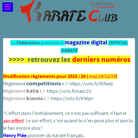
magazine digital
La
Fédération
présente le
OFFICIAL
KARATÉ
>>>> retrouvez les
derniers numéros
Modification règlements pour 2025 / 26 (
maj 19/12/25
)
Règlement
𝗰𝗼𝗺𝗽é𝘁𝗶𝘁𝗶𝗼𝗻𝘀
👉️
https://urls.fr/lOXwlz
Règlement 𝗸𝗮𝘁𝗮 👉️
https://urls.fr/eazc1G
Règlement
𝗸𝘂mité
👉️
https://urls.fr/Ir90pr
“L'effort dans l'entraînement, ce n’est pas suffisant, il faut le
sur-effort
. Le sur-effort, c'est quand tu n'en peux plus et que tu
le fais encore plus”.
Henry Plée
pionnier du karaté français.