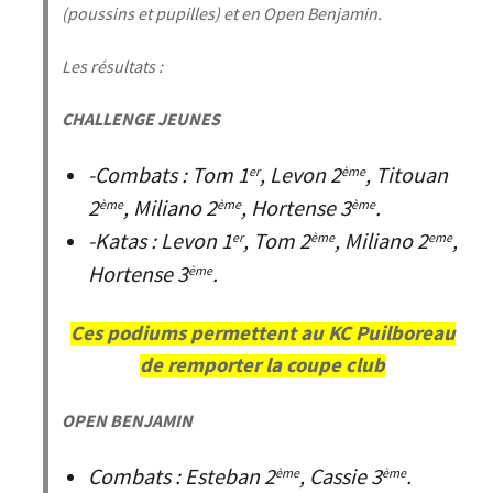
(poussins et pupilles) et en Open Benjamin.
Les résultats :
CHALLENGE JEUNES
-Combats : Tom 1
, Levon 2
, Titouan
er
ème
2
, Miliano 2
, Hortense 3
.
ème
ème
ème
-Katas : Levon 1
, Tom 2
, Miliano 2
,
er
ème
eme
Hortense 3
.
ème
Ces podiums permettent au KC Puilboreau
de remporter la coupe club
OPEN BENJAMIN
Combats : Esteban 2
, Cassie 3
.
ème
ème