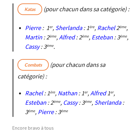
(pour chacun dans sa catégorie) :
Katas
Pierre
: 1
,
Sherlanda
: 1
,
Rachel
2
,
er
ère
ème
Martin
: 2
,
Alfred
: 2
,
Esteban
: 3
,
ème
ème
ème
Cassy
: 3
.
ème
(pour chacun dans sa
Combats
catégorie) :
Rachel
: 1
,
Nathan
: 1
,
Alfred
1
,
ère
er
er
Esteban
: 2
,
Cassy
: 3
,
Sherlanda
:
ème
ème
3
,
Pierre
: 3
ème
ème
Encore bravo à tous