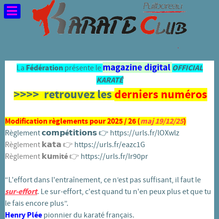
magazine digital
La
Fédération
présente le
OFFICIAL
KARATÉ
>>>> retrouvez les
derniers numéros
Modification règlements pour 2025 / 26 (
maj 19/12/25
)
Règlement
𝗰𝗼𝗺𝗽é𝘁𝗶𝘁𝗶𝗼𝗻𝘀
👉️
https://urls.fr/lOXwlz
Règlement 𝗸𝗮𝘁𝗮 👉️
https://urls.fr/eazc1G
Règlement
𝗸𝘂mité
👉️
https://urls.fr/Ir90pr
“L'effort dans l'entraînement, ce n’est pas suffisant, il faut le
sur-effort
. Le sur-effort, c'est quand tu n'en peux plus et que tu
le fais encore plus”.
Henry Plée
pionnier du karaté français.